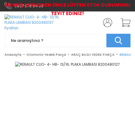
SİPARİŞ VERMEDEN ÖNCE LÜTFEN STOK DURUMUNU
0507 576 64 03
TEYİT EDİNİZ!
Anasayfa
Otomotiv Yedek Parça
ARAÇ BAZLI YEDEK PARÇA
RENAULT 