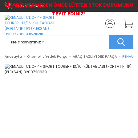
SİPARİŞ VERMEDEN ÖNCE LÜTFEN STOK DURUMUNU
0507 576 64 03
TEYİT EDİNİZ!
Anasayfa
Otomotiv Yedek Parça
ARAÇ BAZLI YEDEK PARÇA
RENAULT 