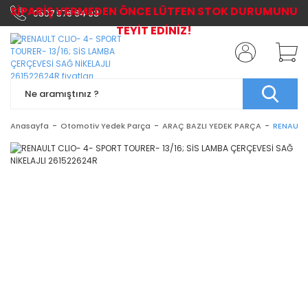
SİPARİŞ VERMEDEN ÖNCE LÜTFEN STOK DURUMUNU
0507 576 64 03
TEYİT EDİNİZ!
Anasayfa
Otomotiv Yedek Parça
ARAÇ BAZLI YEDEK PARÇA
RENAULT 