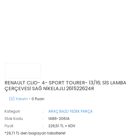
RENAULT CLIO- 4- SPORT TOURER- 13/16; SİS LAMBA
ÇERÇEVESİ SAĞ NİKELAJLI 261522624R
(0) Yorum
- 0 Puan
Kategori
ARAÇ BAZLI YEDEK PARÇA
Stok Kodu
1486-2061A
Fiyat
226,51 TL + KDV
*29,71 TL den başlayan taksitlerle!