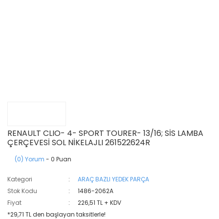
RENAULT CLIO- 4- SPORT TOURER- 13/16; SİS LAMBA
ÇERÇEVESİ SOL NİKELAJLI 261522624R
(0) Yorum
- 0 Puan
Kategori
ARAÇ BAZLI YEDEK PARÇA
Stok Kodu
1486-2062A
Fiyat
226,51 TL + KDV
*29,71 TL den başlayan taksitlerle!