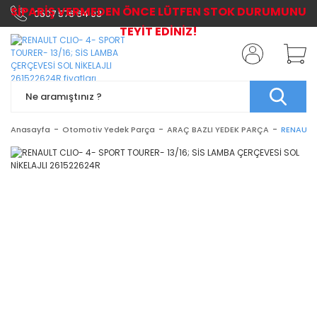
SİPARİŞ VERMEDEN ÖNCE LÜTFEN STOK DURUMUNU
0507 576 64 03
TEYİT EDİNİZ!
Anasayfa
Otomotiv Yedek Parça
ARAÇ BAZLI YEDEK PARÇA
RENAULT 