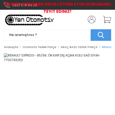
SİPARİŞ VERMEDEN ÖNCE LÜTFEN STOK DURUMUNU
0507 576 64 03
TEYİT EDİNİZ!
Anasayfa
Otomotiv Yedek Parça
ARAÇ BAZLI YEDEK PARÇA
RENAULT