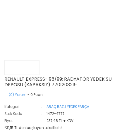
RENAULT EXPRESS- 95/99; RADYATÖR YEDEK SU
DEPOSU (KAPAKSIZ) 7701203219
(0) Yorum
- 0 Puan
Kategori
ARAÇ BAZLI YEDEK PARÇA
Stok Kodu
1472-4777
Fiyat
237,48 TL + KDV
*31,15 TL den başlayan taksitlerle!