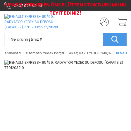
SİPARİŞ VERMEDEN ÖNCE LÜTFEN STOK DURUMUNU
0507 576 64 03
TEYİT EDİNİZ!
Anasayfa
Otomotiv Yedek Parça
ARAÇ BAZLI YEDEK PARÇA
RENAULT