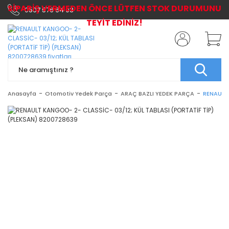
SİPARİŞ VERMEDEN ÖNCE LÜTFEN STOK DURUMUNU
0507 576 64 03
TEYİT EDİNİZ!
Anasayfa
Otomotiv Yedek Parça
ARAÇ BAZLI YEDEK PARÇA
RENAULT 