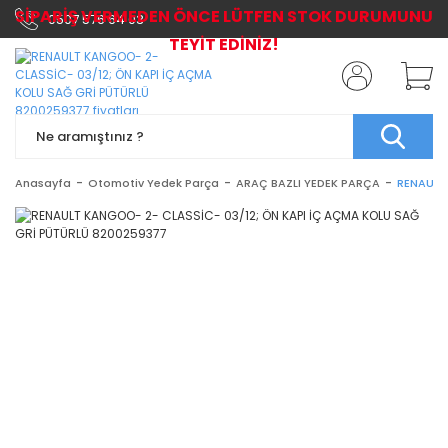
SİPARİŞ VERMEDEN ÖNCE LÜTFEN STOK DURUMUNU
0507 576 64 03
TEYİT EDİNİZ!
Anasayfa
Otomotiv Yedek Parça
ARAÇ BAZLI YEDEK PARÇA
RENAULT