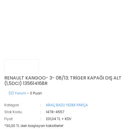
RENAULT KANGOO- 3- 08/13; TRİGER KAPAĞI DIŞ ALT
(1,5DCI) 135614168R
(0) Yorum
- 0 Puan
Kategori
ARAÇ BAZLI YEDEK PARÇA
Stok Kodu
1478-4557
Fiyat
231,04 TL + KDV
*30,30 TL den başlayan taksitlerle!