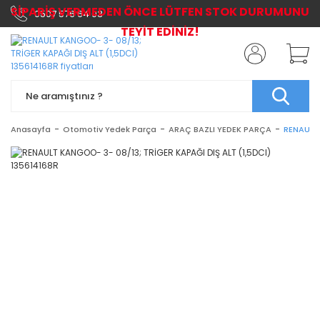
SİPARİŞ VERMEDEN ÖNCE LÜTFEN STOK DURUMUNU
0507 576 64 03
TEYİT EDİNİZ!
Anasayfa
Otomotiv Yedek Parça
ARAÇ BAZLI YEDEK PARÇA
RENAULT 