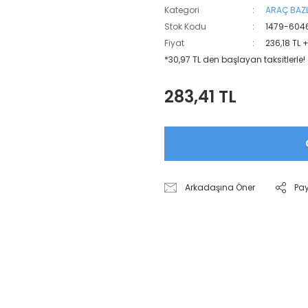
Kategori
ARAÇ BAZL
Stok Kodu
1479-604
Fiyat
236,18 TL 
*30,97 TL den başlayan taksitlerle!
283,41 TL
Arkadaşına Öner
Pa