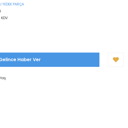
I YEDEK PARÇA
6
+ KDV
Gelince Haber Ver
ylaş