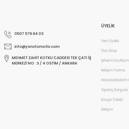
ÜYELİK
0507 576 64 03
Yeni Üyelik
info@ysnotomotiv.com
Üye Girişi
MEHMET ZAHİT KOTKU CADDESİ TEK ÇATI İŞ
Şifremi Unuttum
MERKEZİ NO : 3 / 4 OSTİM / ANKARA
İletişim Formu
Havale Bildirim
Sipariş Sorgula
Kargo Takibi
İletişim