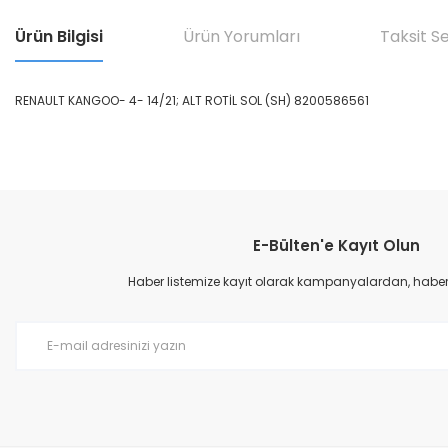
Ürün Bilgisi
Ürün Yorumları
Taksit S
RENAULT KANGOO- 4- 14/21; ALT ROTİL SOL (SH) 8200586561
Bu ürünün fiyat bilgisi, resim, ürün açıklamalarında ve diğer konular
Görüş ve önerileriniz için teşekkür ederiz.
E-Bülten'e Kayıt Olun
Ürün resmi kalitesiz, bozuk veya görüntülenemiyor.
Ürün açıklamasında eksik bilgiler bulunuyor.
Haber listemize kayıt olarak kampanyalardan, haberda
Ürün bilgilerinde hatalar bulunuyor.
Ürün fiyatı diğer sitelerden daha pahalı.
Bu ürüne benzer farklı alternatifler olmalı.