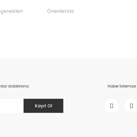
eçenekleri
Önerileriniz
da yetersiz gördüğünüz noktaları öneri formunu kullanarak tarafımıza il
Bu ürüne ilk yorumu siz yapın!
Yorum Yaz
r olabilirsiniz.
Haber listemize
Kayıt Ol