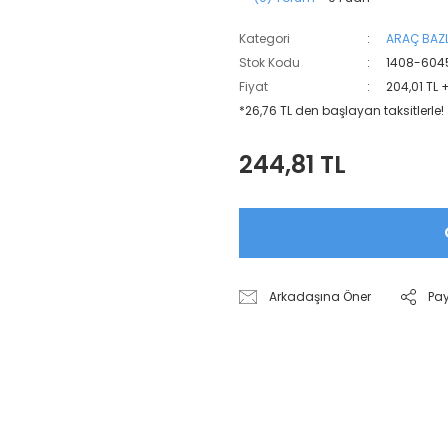
Kategori
ARAÇ BAZL
Stok Kodu
1408-604
Fiyat
204,01 TL 
*26,76 TL den başlayan taksitlerle!
244,81 TL
Arkadaşına Öner
Pa