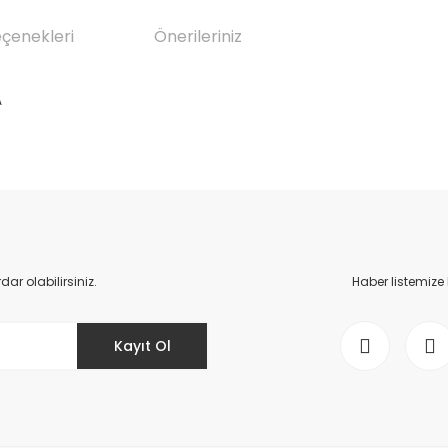
eçenekleri
Önerileriniz
A
da yetersiz gördüğünüz noktaları öneri formunu kullanarak tarafımıza il
Bu ürüne ilk yorumu siz yapın!
Yorum Yaz
r olabilirsiniz.
Haber listemize
Kayıt Ol