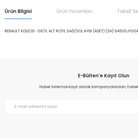
Ürün Bilgisi
Ürün Yorumları
Taksit S
RENAULT KOLEOS- 09/11; ALT ROTİL SAĞ/SOL AYNI (ADET) (SH) 54500JY00
Bu ürünün fiyat bilgisi, resim, ürün açıklamalarında ve diğer konular
Görüş ve önerileriniz için teşekkür ederiz.
E-Bülten'e Kayıt Olun
Ürün resmi kalitesiz, bozuk veya görüntülenemiyor.
Ürün açıklamasında eksik bilgiler bulunuyor.
Haber listemize kayıt olarak kampanyalardan, haberda
Ürün bilgilerinde hatalar bulunuyor.
Ürün fiyatı diğer sitelerden daha pahalı.
Bu ürüne benzer farklı alternatifler olmalı.