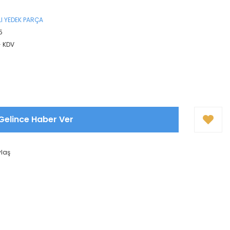
I YEDEK PARÇA
5
+ KDV
Gelince Haber Ver
ylaş