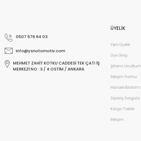
ÜYELİK
0507 576 64 03
Yeni Üyelik
info@ysnotomotiv.com
Üye Girişi
MEHMET ZAHİT KOTKU CADDESİ TEK ÇATI İŞ
Şifremi Unuttum
MERKEZİ NO : 3 / 4 OSTİM / ANKARA
İletişim Formu
Havale Bildirim
Sipariş Sorgula
Kargo Takibi
İletişim