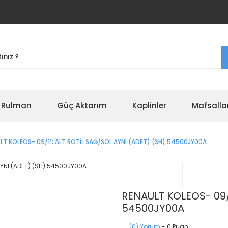
r Rulman
Güç Aktarım
Kaplinler
Mafsalla
LT KOLEOS- 09/11; ALT ROTİL SAĞ/SOL AYNI (ADET) (SH) 54500JY00A
RENAULT KOLEOS- 09/1
54500JY00A
(0) Yorum
- 0 Puan