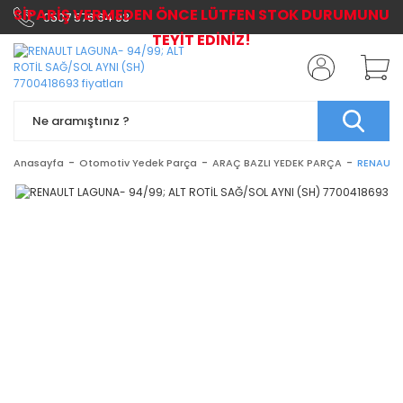
SİPARİŞ VERMEDEN ÖNCE LÜTFEN STOK DURUMUNU
0507 576 64 03
TEYİT EDİNİZ!
Anasayfa
Otomotiv Yedek Parça
ARAÇ BAZLI YEDEK PARÇA
RENAULT 