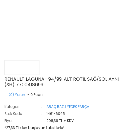
RENAULT LAGUNA- 94/99; ALT ROTİL SAĞ/SOL AYNI
(SH) 7700418693
(0) Yorum
- 0 Puan
Kategori
ARAÇ BAZLI YEDEK PARÇA
Stok Kodu
1461-6045
Fiyat
208,39 TL + KDV
*27,33 TL den başlayan taksitlerle!