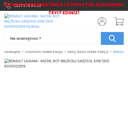
SİPARİŞ VERMEDEN ÖNCE LÜTFEN STOK DURUMUNU
0507 576 64 03
TEYİT EDİNİZ!
Anasayfa
Otomotiv Yedek Parça
ARAÇ BAZLI YEDEK PARÇA
RENAULT