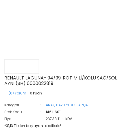
RENAULT LAGUNA- 94/99; ROT MİLİ/KOLU SAĞ/SOL
AYNI (SH) 6000022819
(0) Yorum
- 0 Puan
Kategori
ARAÇ BAZLI YEDEK PARÇA
Stok Kodu
1461-6011
Fiyat
237,38 TL + KDV
*31,13 TL den başlayan taksitlerle!