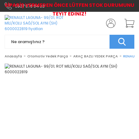
SİPARİŞ VERMEDEN ÖNCE LÜTFEN STOK DURUMUNU
0507 576 64 03
TEYİT EDİNİZ!
Anasayfa
Otomotiv Yedek Parça
ARAÇ BAZLI YEDEK PARÇA
RENAULT 