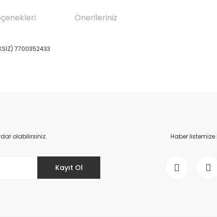
eçenekleri
Önerileriniz
KSİZ) 7700352433
da yetersiz gördüğünüz noktaları öneri formunu kullanarak tarafımıza il
Bu ürüne ilk yorumu siz yapın!
Yorum Yaz
r olabilirsiniz.
Haber listemize
Kayıt Ol