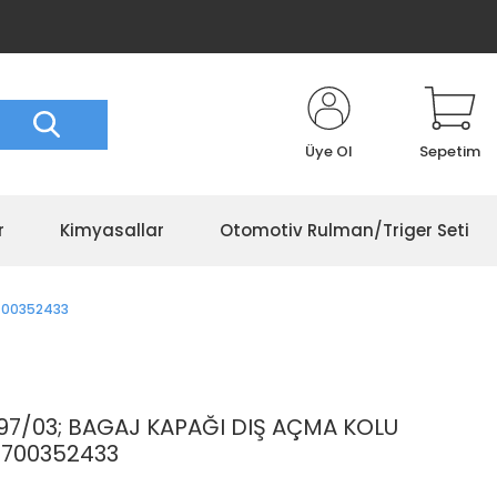
Üye Ol
Sepetim
r
Kimyasallar
Otomotiv Rulman/Triger Seti
7700352433
97/03; BAGAJ KAPAĞI DIŞ AÇMA KOLU
7700352433