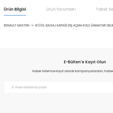
Ürün Bilgisi
Ürün Yorumları
Taksit S
RENAULT MASTER- 1- 97/03; BAGAJ KAPAĞI DIŞ AÇMA KOLU (ANAHTAR DELİ
Bu ürünün fiyat bilgisi, resim, ürün açıklamalarında ve diğer konular
Görüş ve önerileriniz için teşekkür ederiz.
E-Bülten'e Kayıt Olun
Ürün resmi kalitesiz, bozuk veya görüntülenemiyor.
Ürün açıklamasında eksik bilgiler bulunuyor.
Haber listemize kayıt olarak kampanyalardan, haberda
Ürün bilgilerinde hatalar bulunuyor.
Ürün fiyatı diğer sitelerden daha pahalı.
Bu ürüne benzer farklı alternatifler olmalı.