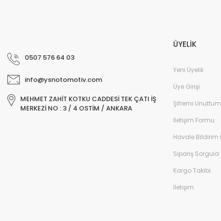
ÜYELİK
0507 576 64 03
Yeni Üyelik
info@ysnotomotiv.com
Üye Girişi
MEHMET ZAHİT KOTKU CADDESİ TEK ÇATI İŞ
Şifremi Unuttum
MERKEZİ NO : 3 / 4 OSTİM / ANKARA
İletişim Formu
Havale Bildirim
Sipariş Sorgula
Kargo Takibi
İletişim