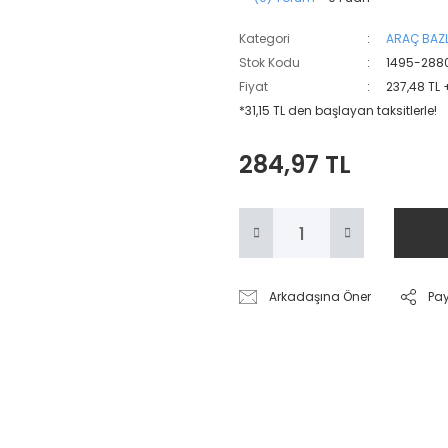
Kategori
ARAÇ BAZL
Stok Kodu
1495-288
Fiyat
237,48 TL 
*31,15 TL den başlayan taksitlerle!
284,97 TL
Arkadaşına Öner
Pa