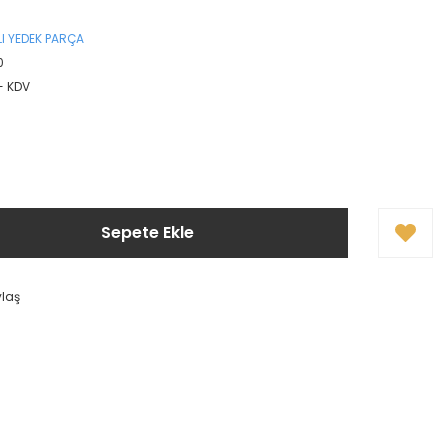
I YEDEK PARÇA
0
+ KDV
Sepete Ekle
ylaş