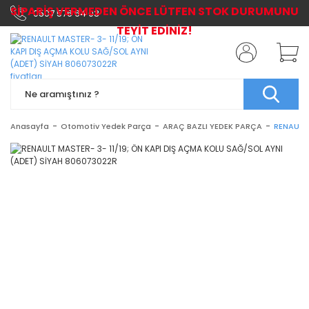
SİPARİŞ VERMEDEN ÖNCE LÜTFEN STOK DURUMUNU
0507 576 64 03
TEYİT EDİNİZ!
Anasayfa
Otomotiv Yedek Parça
ARAÇ BAZLI YEDEK PARÇA
RENAULT 