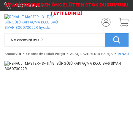
SİPARİŞ VERMEDEN ÖNCE LÜTFEN STOK DURUMUNU
0507 576 64 03
TEYİT EDİNİZ!
Anasayfa
Otomotiv Yedek Parça
ARAÇ BAZLI YEDEK PARÇA
RENAULT