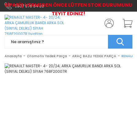
SİPARİŞ VERMEDEN ÖNCE LÜTFEN STOK DURUMUNU
0507 576 64 03
TEYİT EDİNİZ!
Anasayfa
Otomotiv Yedek Parça
ARAÇ BAZLI YEDEK PARÇA
RENAULT 