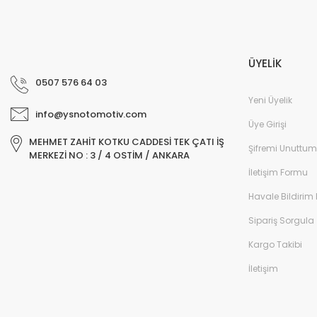
ÜYELİK
0507 576 64 03
Yeni Üyelik
info@ysnotomotiv.com
Üye Girişi
MEHMET ZAHİT KOTKU CADDESİ TEK ÇATI İŞ
Şifremi Unuttum
MERKEZİ NO : 3 / 4 OSTİM / ANKARA
İletişim Formu
Havale Bildirim
Sipariş Sorgula
Kargo Takibi
İletişim