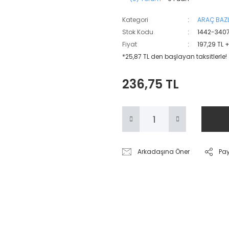
Kategori
ARAÇ BAZL
Stok Kodu
1442-340
Fiyat
197,29 TL 
*25,87 TL den başlayan taksitlerle!
236,75 TL
Arkadaşına Öner
Pa