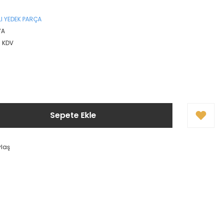
I YEDEK PARÇA
7A
+ KDV
Sepete Ekle
ylaş