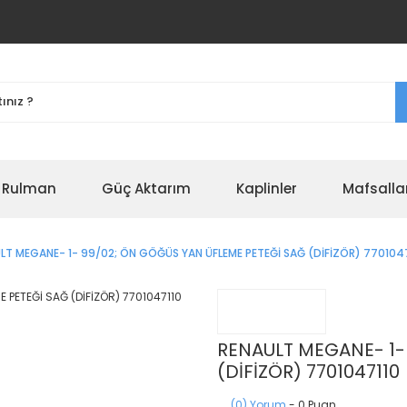
r Rulman
Güç Aktarım
Kaplinler
Mafsalla
LT MEGANE- 1- 99/02; ÖN GÖĞÜS YAN ÜFLEME PETEĞİ SAĞ (DİFİZÖR) 770104
RENAULT MEGANE- 1-
(DİFİZÖR) 7701047110
(0) Yorum
- 0 Puan