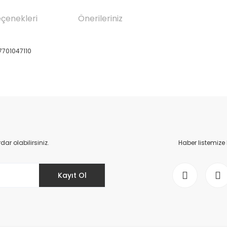
eçenekleri
Önerileriniz
7701047110
da yetersiz gördüğünüz noktaları öneri formunu kullanarak tarafımıza il
Bu ürüne ilk yorumu siz yapın!
Yorum Yaz
r olabilirsiniz.
Haber listemize
Kayıt Ol