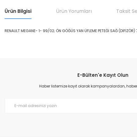
Ürün Bilgisi
Ürün Yorumları
Taksit S
RENAULT MEGANE- 1- 99/02; ÖN GÖĞÜS YAN ÜFLEME PETEĞİ SAĞ (DİFİZÖR) 
Bu ürünün fiyat bilgisi, resim, ürün açıklamalarında ve diğer konular
Görüş ve önerileriniz için teşekkür ederiz.
E-Bülten'e Kayıt Olun
Ürün resmi kalitesiz, bozuk veya görüntülenemiyor.
Ürün açıklamasında eksik bilgiler bulunuyor.
Haber listemize kayıt olarak kampanyalardan, haberda
Ürün bilgilerinde hatalar bulunuyor.
Ürün fiyatı diğer sitelerden daha pahalı.
Bu ürüne benzer farklı alternatifler olmalı.