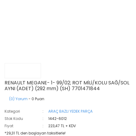
RENAULT MEGANE- 1- 99/02; ROT MİLİ/KOLU SAĞ/SOL
AYNI (ADET) (292 mm) (SH) 7701471844
(0) Yorum
- 0 Puan
Kategori
ARAÇ BAZLI YEDEK PARÇA
Stok Kodu
1442-6012
Fiyat
223,47 TL + KDV
*29,31 TL den başlayan taksitlerle!