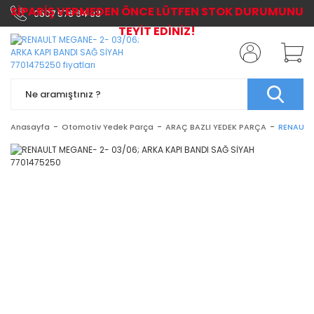
SİPARİŞ VERMEDEN ÖNCE LÜTFEN STOK DURUMUNU
0507 576 64 03
TEYİT EDİNİZ!
Anasayfa
Otomotiv Yedek Parça
ARAÇ BAZLI YEDEK PARÇA
RENAULT 