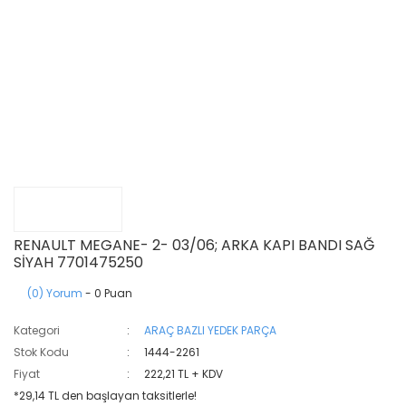
RENAULT MEGANE- 2- 03/06; ARKA KAPI BANDI SAĞ
SİYAH 7701475250
(0) Yorum
- 0 Puan
Kategori
ARAÇ BAZLI YEDEK PARÇA
Stok Kodu
1444-2261
Fiyat
222,21 TL + KDV
*29,14 TL den başlayan taksitlerle!