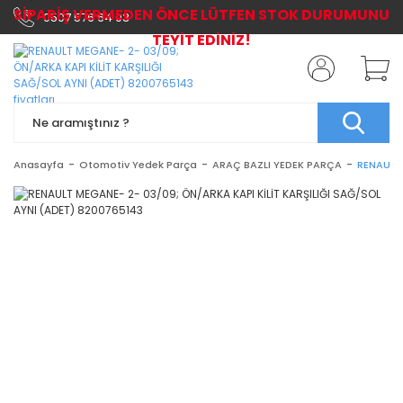
SİPARİŞ VERMEDEN ÖNCE LÜTFEN STOK DURUMUNU
0507 576 64 03
TEYİT EDİNİZ!
Anasayfa
Otomotiv Yedek Parça
ARAÇ BAZLI YEDEK PARÇA
RENAULT 