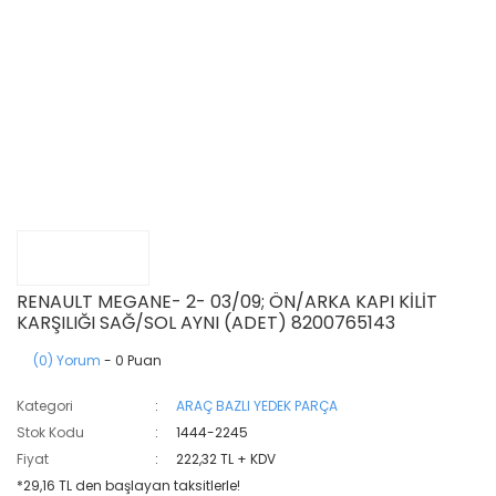
RENAULT MEGANE- 2- 03/09; ÖN/ARKA KAPI KİLİT
KARŞILIĞI SAĞ/SOL AYNI (ADET) 8200765143
(0) Yorum
- 0 Puan
Kategori
ARAÇ BAZLI YEDEK PARÇA
Stok Kodu
1444-2245
Fiyat
222,32 TL + KDV
*29,16 TL den başlayan taksitlerle!