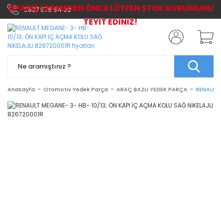
SİPARİŞ VERMEDEN ÖNCE LÜTFEN STOK DURUMUNU
0507 576 64 03
TEYİT EDİNİZ!
Anasayfa
Otomotiv Yedek Parça
ARAÇ BAZLI YEDEK PARÇA
RENAULT 