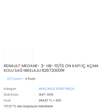
RENAULT MEGANE- 3- HB- 10/13; ÖN KAPI İÇ AÇMA
KOLU SAĞ NİKELAJLI 826720001R
(0) Yorum
- 0 Puan
Kategori
ARAÇ BAZLI YEDEK PARÇA
Stok Kodu
1447-3013
Fiyat
284,97 TL + KDV
*37,37 TL den başlayan taksitlerle!