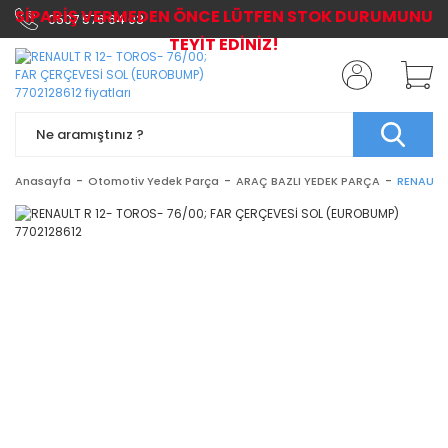
SİPARİŞ VERMEDEN ÖNCE LÜTFEN STOK DURUMUNU
0507 576 64 03
TEYİT EDİNİZ!
Anasayfa
Otomotiv Yedek Parça
ARAÇ BAZLI YEDEK PARÇA
RENAULT