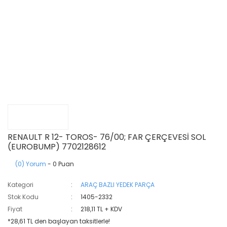
RENAULT R 12- TOROS- 76/00; FAR ÇERÇEVESİ SOL
(EUROBUMP) 7702128612
(0) Yorum
- 0 Puan
Kategori
ARAÇ BAZLI YEDEK PARÇA
Stok Kodu
1405-2332
Fiyat
218,11 TL + KDV
*28,61 TL den başlayan taksitlerle!