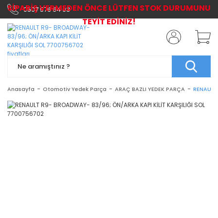
SİPARİŞ VERMEDEN ÖNCE LÜTFEN STOK DURUMUNU
0507 576 64 03
TEYİT EDİNİZ!
Anasayfa
Otomotiv Yedek Parça
ARAÇ BAZLI YEDEK PARÇA
RENAULT 