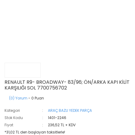
RENAULT R9- BROADWAY- 83/96; ÖN/ARKA KAPI KİLİT
KARŞILIĞI SOL 7700756702
(0) Yorum
- 0 Puan
Kategori
ARAÇ BAZLI YEDEK PARÇA
Stok Kodu
1401-2246
Fiyat
236,52 TL + KDV
*31,02 TL den başlayan taksitlerle!