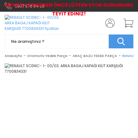
SİPARİŞ VERMEDEN ÖNCE LÜTFEN STOK DURUMUNU
0507 576 64 03
TEYİT EDİNİZ!
Anasayfa
Otomotiv Yedek Parça
ARAÇ BAZLI YEDEK PARÇA
RENAULT 