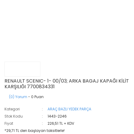
RENAULT SCENIC- 1- 00/03; ARKA BAGAJ KAPAĞI KİLİT
KARŞILIĞI 7700834331
(0) Yorum
- 0 Puan
Kategori
ARAÇ BAZLI YEDEK PARÇA
Stok Kodu
1443-2246
Fiyat
226,51 TL + KDV
*29,71 TL den başlayan taksitlerle!