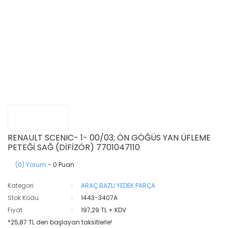
RENAULT SCENIC- 1- 00/03; ÖN GÖĞÜS YAN ÜFLEME
PETEĞİ SAĞ (DİFİZÖR) 7701047110
(0) Yorum
- 0 Puan
Kategori
ARAÇ BAZLI YEDEK PARÇA
Stok Kodu
1443-3407A
Fiyat
197,29 TL + KDV
*25,87 TL den başlayan taksitlerle!