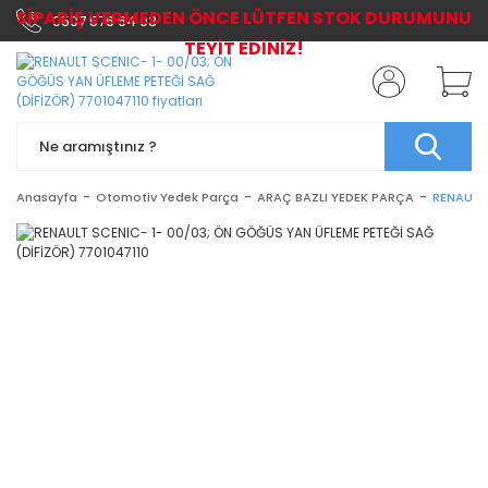
SİPARİŞ VERMEDEN ÖNCE LÜTFEN STOK DURUMUNU
0507 576 64 03
TEYİT EDİNİZ!
Anasayfa
Otomotiv Yedek Parça
ARAÇ BAZLI YEDEK PARÇA
RENAULT 