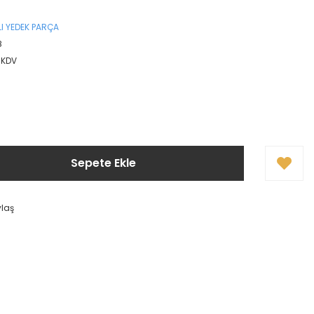
I YEDEK PARÇA
8
+ KDV
Sepete Ekle
ylaş