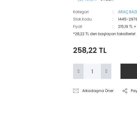
Kategori
ARAÇ BAZL
Stok Kodu
1445-297
Fiyat
215,19 TL 
*28,22 TL den başlayan taksitlerle!
258,22 TL
Arkadaşına Öner
Pa