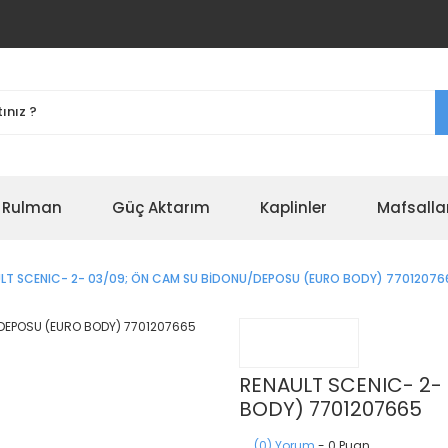
r Rulman
Güç Aktarım
Kaplinler
Mafsalla
LT SCENIC- 2- 03/09; ÖN CAM SU BİDONU/DEPOSU (EURO BODY) 77012076
RENAULT SCENIC- 2-
BODY) 7701207665
(0) Yorum
- 0 Puan