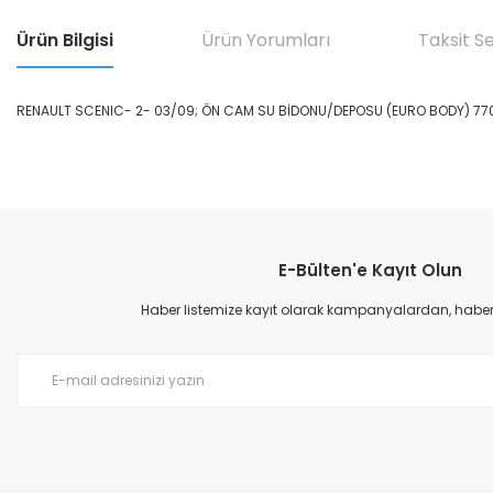
Ürün Bilgisi
Ürün Yorumları
Taksit S
RENAULT SCENIC- 2- 03/09; ÖN CAM SU BİDONU/DEPOSU (EURO BODY) 77
Bu ürünün fiyat bilgisi, resim, ürün açıklamalarında ve diğer konular
Görüş ve önerileriniz için teşekkür ederiz.
E-Bülten'e Kayıt Olun
Ürün resmi kalitesiz, bozuk veya görüntülenemiyor.
Ürün açıklamasında eksik bilgiler bulunuyor.
Haber listemize kayıt olarak kampanyalardan, haberda
Ürün bilgilerinde hatalar bulunuyor.
Ürün fiyatı diğer sitelerden daha pahalı.
Bu ürüne benzer farklı alternatifler olmalı.