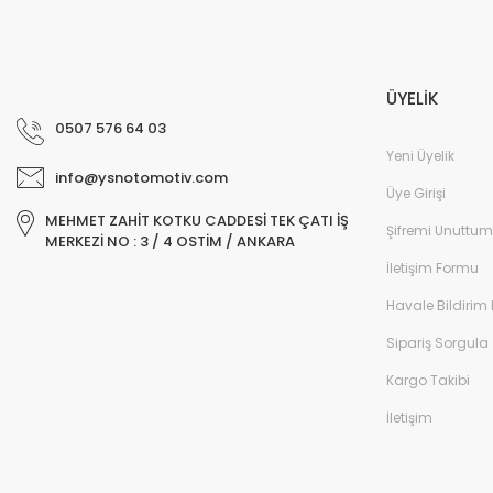
ÜYELİK
0507 576 64 03
Yeni Üyelik
info@ysnotomotiv.com
Üye Girişi
MEHMET ZAHİT KOTKU CADDESİ TEK ÇATI İŞ
Şifremi Unuttum
MERKEZİ NO : 3 / 4 OSTİM / ANKARA
İletişim Formu
Havale Bildirim
Sipariş Sorgula
Kargo Takibi
İletişim