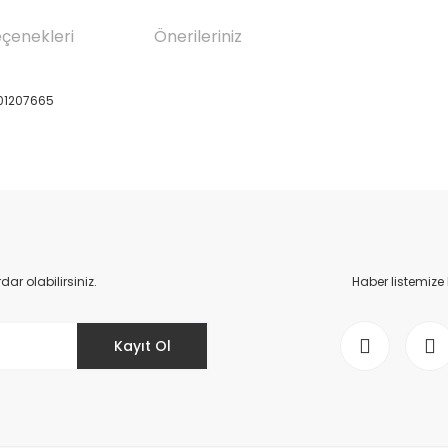
eçenekleri
Önerileriniz
01207665
da yetersiz gördüğünüz noktaları öneri formunu kullanarak tarafımıza il
Bu ürüne ilk yorumu siz yapın!
Yorum Yaz
r olabilirsiniz.
Haber listemize
Kayıt Ol