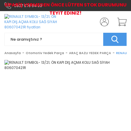
SİPARİŞ VERMEDEN ÖNCE LÜTFEN STOK DURUMUNU
0507 576 64 03
TEYİT EDİNİZ!
Anasayfa
Otomotiv Yedek Parça
ARAÇ BAZLI YEDEK PARÇA
RENAULT 