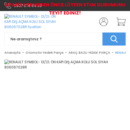
SİPARİŞ VERMEDEN ÖNCE LÜTFEN STOK DURUMUNU
0507 576 64 03
TEYİT EDİNİZ!
Anasayfa
Otomotiv Yedek Parça
ARAÇ BAZLI YEDEK PARÇA
RENAULT 