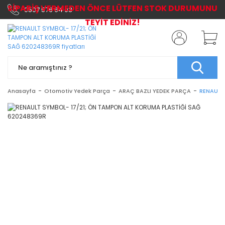
SİPARİŞ VERMEDEN ÖNCE LÜTFEN STOK DURUMUNU
0507 576 64 03
TEYİT EDİNİZ!
Anasayfa
Otomotiv Yedek Parça
ARAÇ BAZLI YEDEK PARÇA
RENAULT