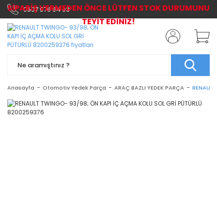
SİPARİŞ VERMEDEN ÖNCE LÜTFEN STOK DURUMUNU
0507 576 64 03
TEYİT EDİNİZ!
Anasayfa
Otomotiv Yedek Parça
ARAÇ BAZLI YEDEK PARÇA
RENAULT