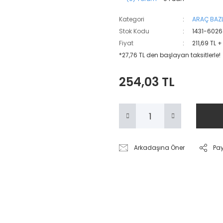
Kategori
ARAÇ BAZL
Stok Kodu
1431-6026
Fiyat
211,69 TL 
*27,76 TL den başlayan taksitlerle!
254,03 TL
Arkadaşına Öner
Pa