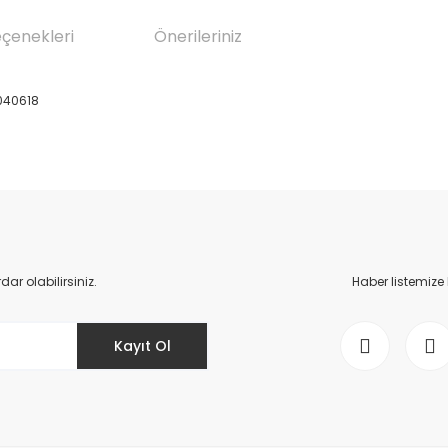
eçenekleri
Önerileriniz
040618
da yetersiz gördüğünüz noktaları öneri formunu kullanarak tarafımıza il
Bu ürüne ilk yorumu siz yapın!
Yorum Yaz
r olabilirsiniz.
Haber listemize
Kayıt Ol