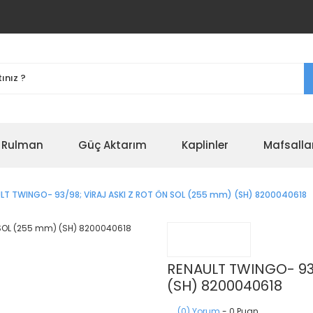
r Rulman
Güç Aktarım
Kaplinler
Mafsalla
LT TWINGO- 93/98; VİRAJ ASKI Z ROT ÖN SOL (255 mm) (SH) 8200040618
RENAULT TWINGO- 93/
(SH) 8200040618
(0) Yorum
- 0 Puan