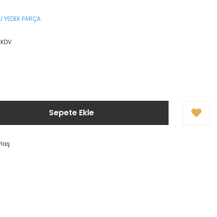
I YEDEK PARÇA
+ KDV
Sepete Ekle
ylaş