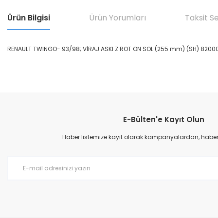
Ürün Bilgisi
Ürün Yorumları
Taksit S
RENAULT TWINGO- 93/98; VİRAJ ASKI Z ROT ÖN SOL (255 mm) (SH) 8200
Bu ürünün fiyat bilgisi, resim, ürün açıklamalarında ve diğer konular
Görüş ve önerileriniz için teşekkür ederiz.
E-Bülten'e Kayıt Olun
Ürün resmi kalitesiz, bozuk veya görüntülenemiyor.
Ürün açıklamasında eksik bilgiler bulunuyor.
Haber listemize kayıt olarak kampanyalardan, haberda
Ürün bilgilerinde hatalar bulunuyor.
Ürün fiyatı diğer sitelerden daha pahalı.
Bu ürüne benzer farklı alternatifler olmalı.