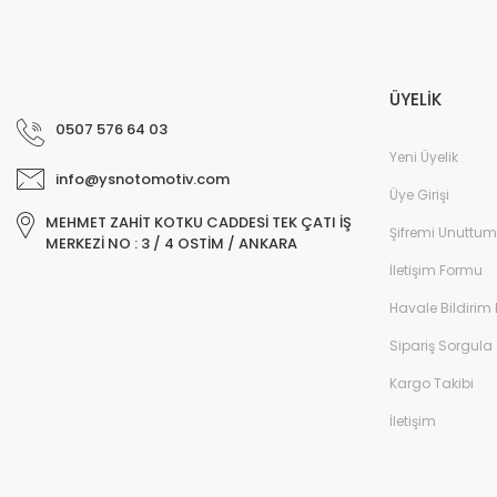
ÜYELİK
0507 576 64 03
Yeni Üyelik
info@ysnotomotiv.com
Üye Girişi
MEHMET ZAHİT KOTKU CADDESİ TEK ÇATI İŞ
Şifremi Unuttum
MERKEZİ NO : 3 / 4 OSTİM / ANKARA
İletişim Formu
Havale Bildirim
Sipariş Sorgula
Kargo Takibi
İletişim