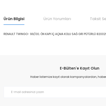
Ürün Bilgisi
Ürün Yorumları
Taksit S
RENAULT TWINGO- 99/00; ÖN KAPI İÇ AÇMA KOLU SAĞ GRİ PÜTÜRLÜ 8200
Bu ürünün fiyat bilgisi, resim, ürün açıklamalarında ve diğer konular
Görüş ve önerileriniz için teşekkür ederiz.
E-Bülten'e Kayıt Olun
Ürün resmi kalitesiz, bozuk veya görüntülenemiyor.
Ürün açıklamasında eksik bilgiler bulunuyor.
Haber listemize kayıt olarak kampanyalardan, haberda
Ürün bilgilerinde hatalar bulunuyor.
Ürün fiyatı diğer sitelerden daha pahalı.
Bu ürüne benzer farklı alternatifler olmalı.