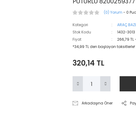
PÜTÜRLÜ 8200259377
(0) Yorum
- 0 Pu
Kategori
ARAÇ BAZL
Stok Kodu
1432-3013
Fiyat
266,79 TL
*34,99 TL den başlayan taksitlerle!
320,14 TL
Arkadaşına Öner
Pa