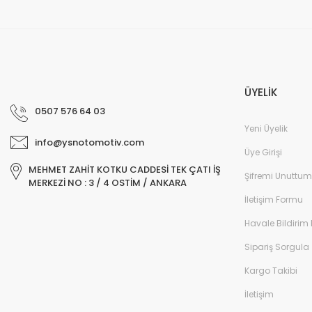
ÜYELİK
0507 576 64 03
Yeni Üyelik
info@ysnotomotiv.com
Üye Girişi
MEHMET ZAHİT KOTKU CADDESİ TEK ÇATI İŞ
Şifremi Unuttum
MERKEZİ NO : 3 / 4 OSTİM / ANKARA
İletişim Formu
Havale Bildirim
Sipariş Sorgula
Kargo Takibi
İletişim