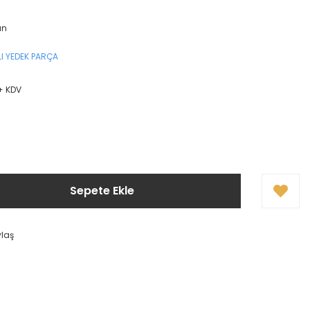
an
I YEDEK PARÇA
 + KDV
Sepete Ekle
ylaş