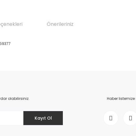
eçenekleri
Önerileriniz
259377
da yetersiz gördüğünüz noktaları öneri formunu kullanarak tarafımıza il
Bu ürüne ilk yorumu siz yapın!
Yorum Yaz
r olabilirsiniz.
Haber listemize
Kayıt Ol