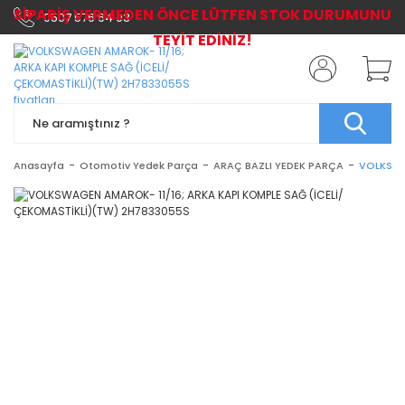
SİPARİŞ VERMEDEN ÖNCE LÜTFEN STOK DURUMUNU
0507 576 64 03
TEYİT EDİNİZ!
Anasayfa
Otomotiv Yedek Parça
ARAÇ BAZLI YEDEK PARÇA
VOLKSWA