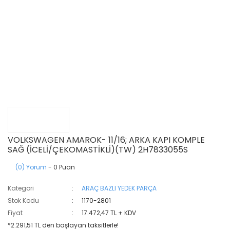
VOLKSWAGEN AMAROK- 11/16; ARKA KAPI KOMPLE
SAĞ (İCELİ/ÇEKOMASTİKLİ)(TW) 2H7833055S
(0) Yorum
- 0 Puan
Kategori
ARAÇ BAZLI YEDEK PARÇA
Stok Kodu
1170-2801
Fiyat
17.472,47 TL + KDV
*2.291,51 TL den başlayan taksitlerle!