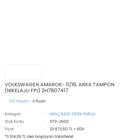
VOLKSWAGEN AMAROK- 11/16; ARKA TAMPON
(NİKELAJLI FPI) 2H7807417
(0) Yorum
- 0 Puan
Kategori
ARAÇ BAZLI YEDEK PARÇA
Stok Kodu
1170-2600
Fiyat
23.670,50 TL + KDV
*3.104,39 TL den başlayan taksitlerle!