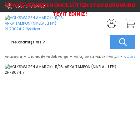
SİPARİŞ VERMEDEN ÖNCE LÜTFEN STOK DURUMUNU
0507 576 64 03
TEYİT EDİNİZ!
Anasayfa
Otomotiv Yedek Parça
ARAÇ BAZLI YEDEK PARÇA
VOLKSWA