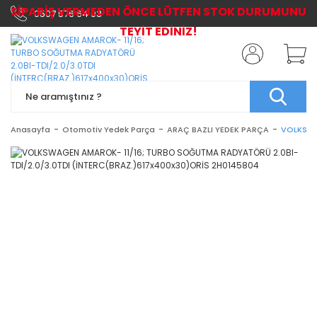
SİPARİŞ VERMEDEN ÖNCE LÜTFEN STOK DURUMUNU
0507 576 64 03
TEYİT EDİNİZ!
Anasayfa
Otomotiv Yedek Parça
ARAÇ BAZLI YEDEK PARÇA
VOLKSWA