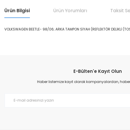
Ürün Bilgisi
Ürün Yorumları
Taksit S
VOLKSWAGEN BEETLE- 98/06; ARKA TAMPON SİYAH (REFLEKTÖR DELİKLİ (
Bu ürünün fiyat bilgisi, resim, ürün açıklamalarında ve diğer konular
Görüş ve önerileriniz için teşekkür ederiz.
E-Bülten'e Kayıt Olun
Ürün resmi kalitesiz, bozuk veya görüntülenemiyor.
Ürün açıklamasında eksik bilgiler bulunuyor.
Haber listemize kayıt olarak kampanyalardan, haberda
Ürün bilgilerinde hatalar bulunuyor.
Ürün fiyatı diğer sitelerden daha pahalı.
Bu ürüne benzer farklı alternatifler olmalı.