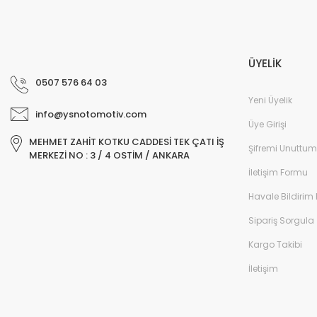
ÜYELİK
0507 576 64 03
Yeni Üyelik
info@ysnotomotiv.com
Üye Girişi
MEHMET ZAHİT KOTKU CADDESİ TEK ÇATI İŞ
Şifremi Unuttum
MERKEZİ NO : 3 / 4 OSTİM / ANKARA
İletişim Formu
Havale Bildirim
Sipariş Sorgula
Kargo Takibi
İletişim