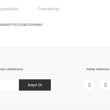
eçenekleri
Önerileriniz
TOSBAĞA)TYG) 1C0807421HGRU
da yetersiz gördüğünüz noktaları öneri formunu kullanarak tarafımıza il
Bu ürüne ilk yorumu siz yapın!
Yorum Yaz
r olabilirsiniz.
Haber listemize
Kayıt Ol