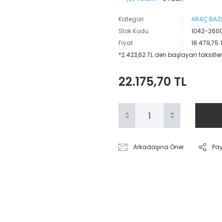
Kategori
ARAÇ BAZL
Stok Kodu
1042-260
Fiyat
18.479,75 
*2.423,62 TL den başlayan taksitler
22.175,70 TL
Arkadaşına Öner
Pa