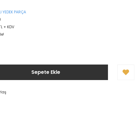
I YEDEK PARÇA
0
TL + KDV
le!
Sepete Ekle
ylaş