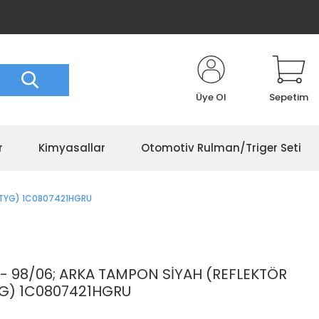
Üye Ol
Sepetim
r
Kimyasallar
Otomotiv Rulman/Triger Seti
)TYG) 1C0807421HGRU
 98/06; ARKA TAMPON SİYAH (REFLEKTÖR
YG) 1C0807421HGRU