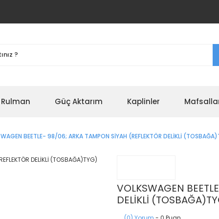
r Rulman
Güç Aktarım
Kaplinler
Mafsalla
WAGEN BEETLE- 98/06; ARKA TAMPON SİYAH (REFLEKTÖR DELİKLİ (TOSBAĞA
VOLKSWAGEN BEETLE-
DELİKLİ (TOSBAĞA)T
(0) Yorum
- 0 Puan