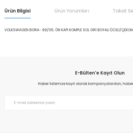
Ürün Bilgisi
Ürün Yorumları
Taksit S
VOLKSWAGEN BORA- 99/05; ÖN KAPI KOMPLE SOL GRİ BOYALI (İCELİ/ÇEKOMA
Bu ürünün fiyat bilgisi, resim, ürün açıklamalarında ve diğer konular
Görüş ve önerileriniz için teşekkür ederiz.
E-Bülten'e Kayıt Olun
Ürün resmi kalitesiz, bozuk veya görüntülenemiyor.
Ürün açıklamasında eksik bilgiler bulunuyor.
Haber listemize kayıt olarak kampanyalardan, haberda
Ürün bilgilerinde hatalar bulunuyor.
Ürün fiyatı diğer sitelerden daha pahalı.
Bu ürüne benzer farklı alternatifler olmalı.