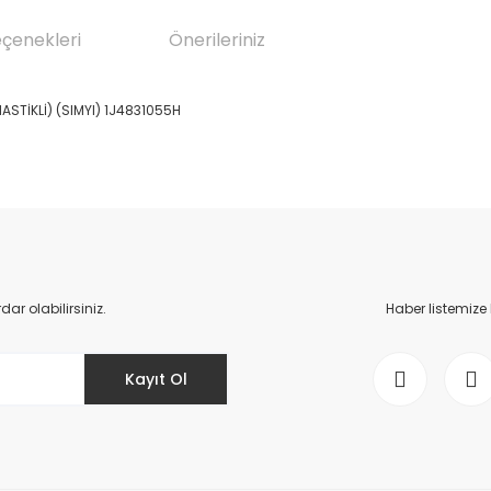
eçenekleri
Önerileriniz
STİKLİ) (SIMYI) 1J4831055H
da yetersiz gördüğünüz noktaları öneri formunu kullanarak tarafımıza il
Bu ürüne ilk yorumu siz yapın!
Yorum Yaz
r olabilirsiniz.
Haber listemize
Kayıt Ol