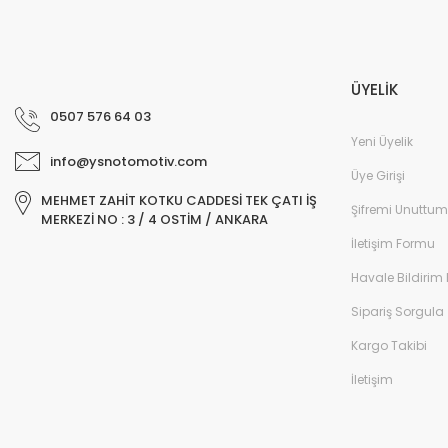
ÜYELİK
0507 576 64 03
Yeni Üyelik
info@ysnotomotiv.com
Üye Girişi
MEHMET ZAHİT KOTKU CADDESİ TEK ÇATI İŞ
Şifremi Unuttum
MERKEZİ NO : 3 / 4 OSTİM / ANKARA
İletişim Formu
Havale Bildirim
Sipariş Sorgula
Kargo Takibi
İletişim