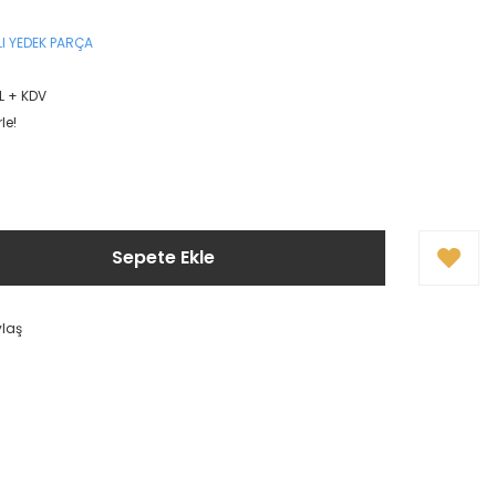
I YEDEK PARÇA
TL + KDV
le!
Sepete Ekle
ylaş