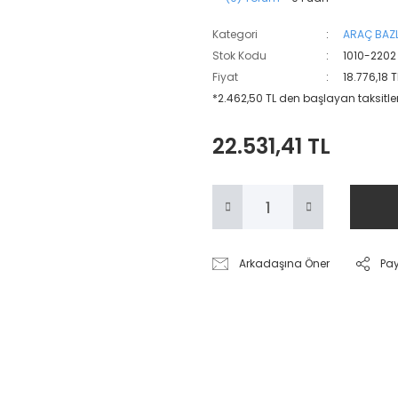
Kategori
ARAÇ BAZL
Stok Kodu
1010-2202
Fiyat
18.776,18 
*2.462,50 TL den başlayan taksitler
22.531,41 TL
Arkadaşına Öner
Pa