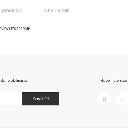
eçenekleri
Önerileriniz
BODY) 1T0823031P
da yetersiz gördüğünüz noktaları öneri formunu kullanarak tarafımıza il
Bu ürüne ilk yorumu siz yapın!
Yorum Yaz
r olabilirsiniz.
Haber listemize
Kayıt Ol