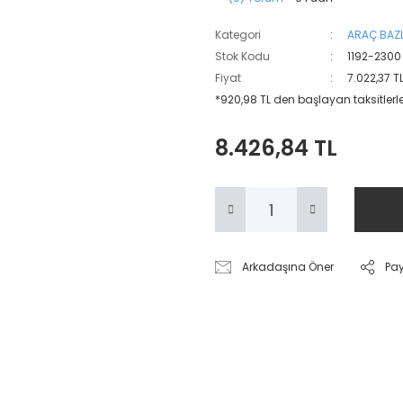
Kategori
ARAÇ BAZL
Stok Kodu
1192-2300
Fiyat
7.022,37 T
*920,98 TL den başlayan taksitlerle
8.426,84 TL
Arkadaşına Öner
Pa