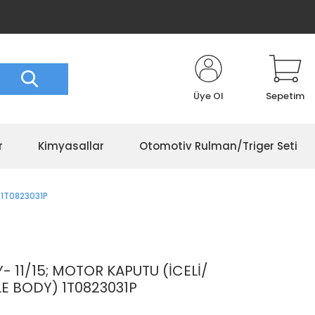
Üye Ol
Sepetim
r
Kimyasallar
Otomotiv Rulman/Triger Seti
 1T0823031P
11/15; MOTOR KAPUTU (İCELİ/
E BODY) 1T0823031P