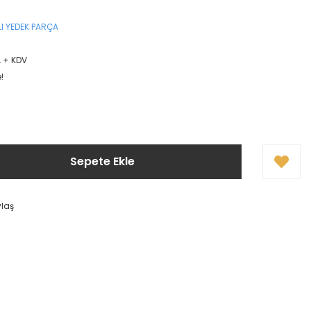
I YEDEK PARÇA
L + KDV
!
Sepete Ekle
ylaş