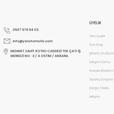
ÜYELİK
0507 576 64 03
Yeni Üyelik
info@ysnotomotiv.com
Üye Girişi
MEHMET ZAHİT KOTKU CADDESİ TEK ÇATI İŞ
Şifremi Unuttum
MERKEZİ NO : 3 / 4 OSTİM / ANKARA
İletişim Formu
Havale Bildirim
Sipariş Sorgula
Kargo Takibi
İletişim