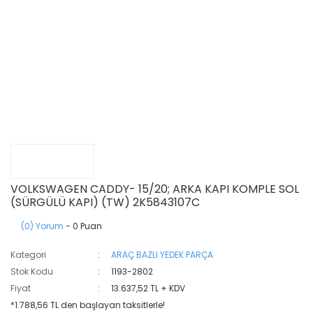
VOLKSWAGEN CADDY- 15/20; ARKA KAPI KOMPLE SOL
(SÜRGÜLÜ KAPI) (TW) 2K5843107C
(0) Yorum
- 0 Puan
Kategori
ARAÇ BAZLI YEDEK PARÇA
Stok Kodu
1193-2802
Fiyat
13.637,52 TL + KDV
*1.788,56 TL den başlayan taksitlerle!