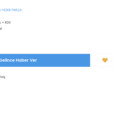
I YEDEK PARÇA
L + KDV
e!
Gelince Haber Ver
ylaş