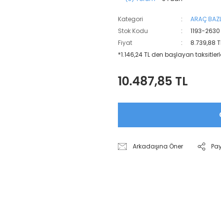
Kategori
ARAÇ BAZL
Stok Kodu
1193-2630
Fiyat
8.739,88 T
*1.146,24 TL den başlayan taksitlerl
10.487,85 TL
Arkadaşına Öner
Pa