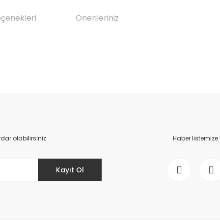
eçenekleri
Önerileriniz
da yetersiz gördüğünüz noktaları öneri formunu kullanarak tarafımıza il
Bu ürüne ilk yorumu siz yapın!
Yorum Yaz
r olabilirsiniz.
Haber listemize
Kayıt Ol