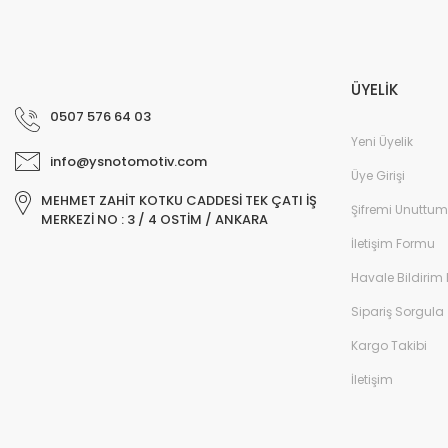
ÜYELİK
0507 576 64 03
Yeni Üyelik
info@ysnotomotiv.com
Üye Girişi
MEHMET ZAHİT KOTKU CADDESİ TEK ÇATI İŞ
Şifremi Unuttum
MERKEZİ NO : 3 / 4 OSTİM / ANKARA
İletişim Formu
Havale Bildirim
Sipariş Sorgula
Kargo Takibi
İletişim