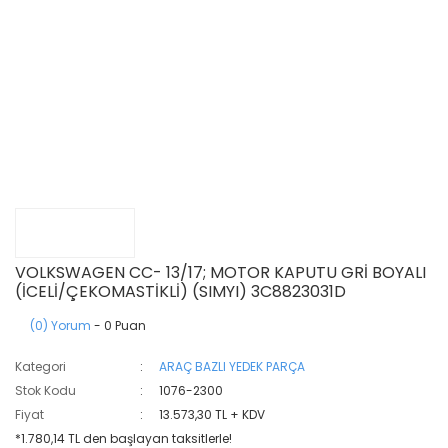
VOLKSWAGEN CC- 13/17; MOTOR KAPUTU GRİ BOYALI
(İCELİ/ÇEKOMASTİKLİ) (SIMYI) 3C8823031D
(0) Yorum
- 0 Puan
Kategori
ARAÇ BAZLI YEDEK PARÇA
Stok Kodu
1076-2300
Fiyat
13.573,30 TL + KDV
*1.780,14 TL den başlayan taksitlerle!