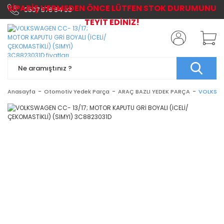
SİPARİŞ VERMEDEN ÖNCE LÜTFEN STOK DURUMUNU
0507 576 64 03
TEYİT EDİNİZ!
Anasayfa
Otomotiv Yedek Parça
ARAÇ BAZLI YEDEK PARÇA
VOLKSWA