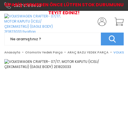
SİPARİŞ VERMEDEN ÖNCE LÜTFEN STOK DURUMUNU
0507 576 64 03
TEYİT EDİNİZ!
Anasayfa
Otomotiv Yedek Parça
ARAÇ BAZLI YEDEK PARÇA
VOLKSWA