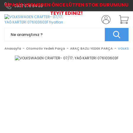
SİPARİŞ VERMEDEN ÖNCE LÜTFEN STOK DURUMUNU
0507 576 64 03
TEYİT EDİNİZ!
Anasayfa
Otomotiv Yedek Parça
ARAÇ BAZLI YEDEK PARÇA
VOLKSWA