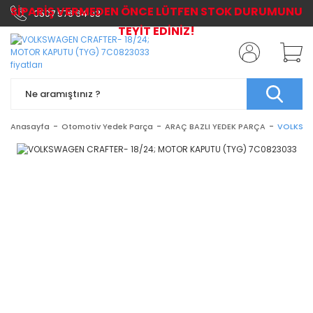
SİPARİŞ VERMEDEN ÖNCE LÜTFEN STOK DURUMUNU
0507 576 64 03
TEYİT EDİNİZ!
Anasayfa
Otomotiv Yedek Parça
ARAÇ BAZLI YEDEK PARÇA
VOLKSWA