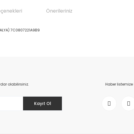
eçenekleri
Önerileriniz
İTALYA) 7C0807221A9B9
da yetersiz gördüğünüz noktaları öneri formunu kullanarak tarafımıza il
Bu ürüne ilk yorumu siz yapın!
Yorum Yaz
r olabilirsiniz.
Haber listemize
Kayıt Ol