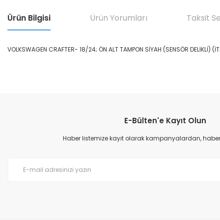
Ürün Bilgisi
Ürün Yorumları
Taksit S
VOLKSWAGEN CRAFTER- 18/24; ÖN ALT TAMPON SİYAH (SENSÖR DELİKLİ) (
Bu ürünün fiyat bilgisi, resim, ürün açıklamalarında ve diğer konular
Görüş ve önerileriniz için teşekkür ederiz.
E-Bülten'e Kayıt Olun
Ürün resmi kalitesiz, bozuk veya görüntülenemiyor.
Ürün açıklamasında eksik bilgiler bulunuyor.
Haber listemize kayıt olarak kampanyalardan, haberda
Ürün bilgilerinde hatalar bulunuyor.
Ürün fiyatı diğer sitelerden daha pahalı.
Bu ürüne benzer farklı alternatifler olmalı.