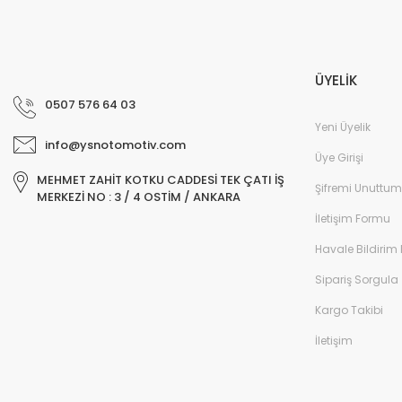
ÜYELİK
0507 576 64 03
Yeni Üyelik
info@ysnotomotiv.com
Üye Girişi
MEHMET ZAHİT KOTKU CADDESİ TEK ÇATI İŞ
Şifremi Unuttum
MERKEZİ NO : 3 / 4 OSTİM / ANKARA
İletişim Formu
Havale Bildirim
Sipariş Sorgula
Kargo Takibi
İletişim