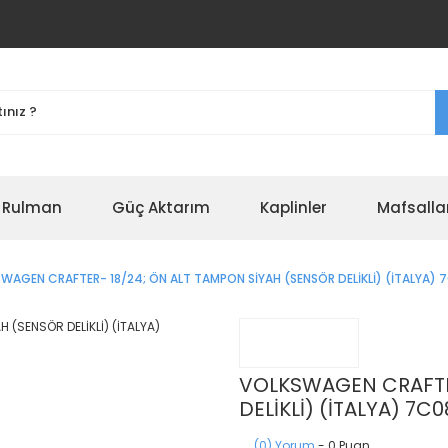
r Rulman
Güç Aktarım
Kaplinler
Mafsalla
WAGEN CRAFTER- 18/24; ÖN ALT TAMPON SİYAH (SENSÖR DELİKLİ) (İTALYA)
VOLKSWAGEN CRAFTER
DELİKLİ) (İTALYA) 7C
(0) Yorum
- 0 Puan