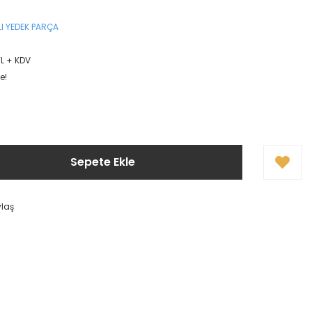
I YEDEK PARÇA
TL + KDV
e!
Sepete Ekle
ylaş