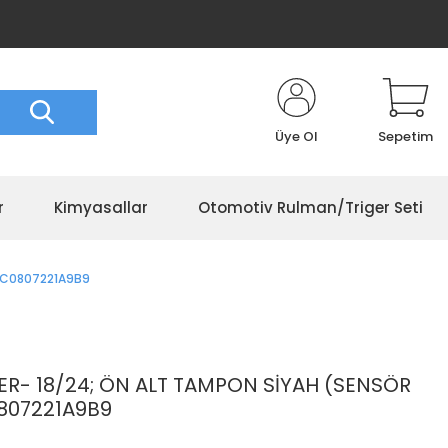
Üye Ol
Sepetim
r
Kimyasallar
Otomotiv Rulman/Triger Seti
 7C0807221A9B9
- 18/24; ÖN ALT TAMPON SİYAH (SENSÖR
0807221A9B9