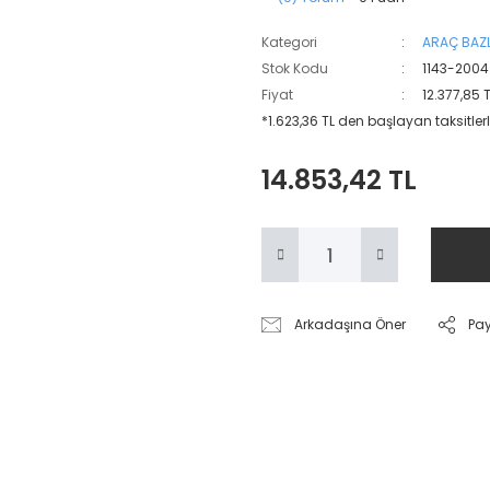
Kategori
ARAÇ BAZL
Stok Kodu
1143-2004
Fiyat
12.377,85 
*1.623,36 TL den başlayan taksitlerl
14.853,42 TL
Arkadaşına Öner
Pa