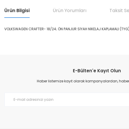
Ürün Bilgisi
Ürün Yorumları
Taksit S
VOLKSWAGEN CRAFTER- 18/24; ÖN PANJUR SİYAH NİKELAJ KAPLAMALI (TYG
Bu ürünün fiyat bilgisi, resim, ürün açıklamalarında ve diğer konular
Görüş ve önerileriniz için teşekkür ederiz.
E-Bülten'e Kayıt Olun
Ürün resmi kalitesiz, bozuk veya görüntülenemiyor.
Ürün açıklamasında eksik bilgiler bulunuyor.
Haber listemize kayıt olarak kampanyalardan, haberda
Ürün bilgilerinde hatalar bulunuyor.
Ürün fiyatı diğer sitelerden daha pahalı.
Bu ürüne benzer farklı alternatifler olmalı.