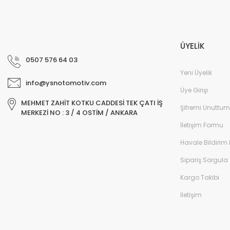
ÜYELİK
0507 576 64 03
Yeni Üyelik
info@ysnotomotiv.com
Üye Girişi
MEHMET ZAHİT KOTKU CADDESİ TEK ÇATI İŞ
Şifremi Unuttum
MERKEZİ NO : 3 / 4 OSTİM / ANKARA
İletişim Formu
Havale Bildirim
Sipariş Sorgula
Kargo Takibi
İletişim