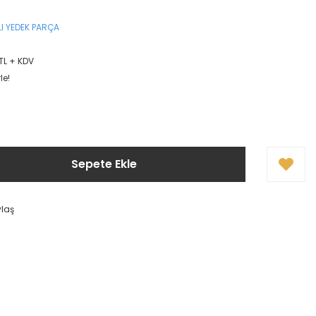
I YEDEK PARÇA
TL + KDV
le!
Sepete Ekle
ylaş