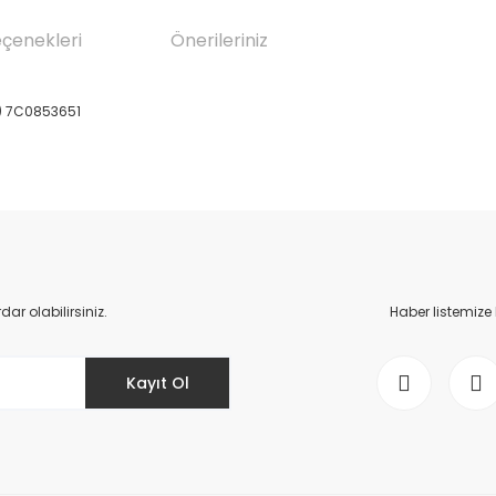
eçenekleri
Önerileriniz
) 7C0853651
da yetersiz gördüğünüz noktaları öneri formunu kullanarak tarafımıza il
Bu ürüne ilk yorumu siz yapın!
Yorum Yaz
r olabilirsiniz.
Haber listemize
Kayıt Ol