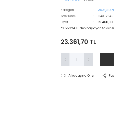
Kategori
ARAÇ BAZL
Stok Kodu
1143-2340
Fiyat
19.468,08 
*2.553,24 TL den başlayan taksitler
23.361,70 TL
Arkadaşına Öner
Pa