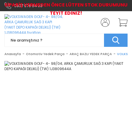
SİPARİŞ VERMEDEN ÖNCE LÜTFEN STOK DURUMUNU
0507 576 64 03
TEYİT EDİNİZ!
Anasayfa
Otomotiv Yedek Parça
ARAÇ BAZLI YEDEK PARÇA
VOLKSWA