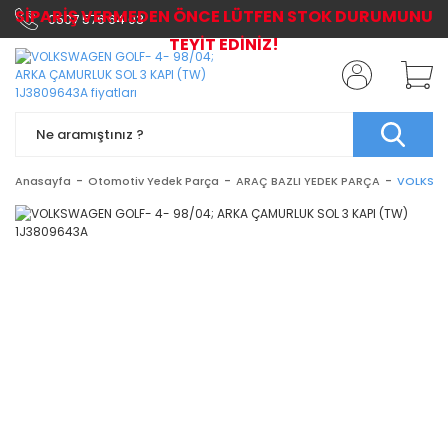
SİPARİŞ VERMEDEN ÖNCE LÜTFEN STOK DURUMUNU
0507 576 64 03
TEYİT EDİNİZ!
Anasayfa
Otomotiv Yedek Parça
ARAÇ BAZLI YEDEK PARÇA
VOLKSWA